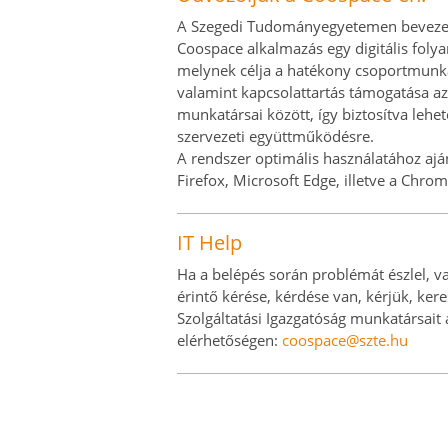
A Szegedi Tudományegyetemen bevezet
Coospace alkalmazás egy digitális foly
melynek célja a hatékony csoportmun
valamint kapcsolattartás támogatása a
munkatársai között, így biztosítva leh
szervezeti együttműködésre.
A rendszer optimális használatához ajá
Firefox, Microsoft Edge, illetve a Chrom
IT Help
Ha a belépés során problémát észlel, v
érintő kérése, kérdése van, kérjük, kere
Szolgáltatási Igazgatóság munkatársait 
elérhetőségen:
coospace@szte.hu