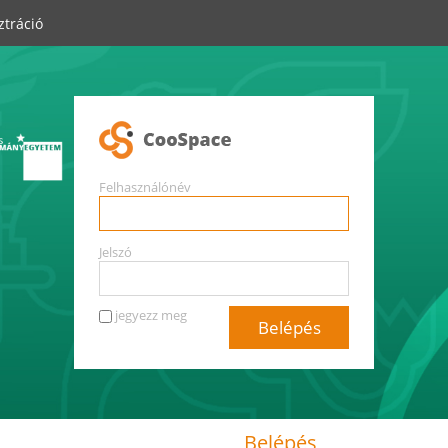
ztráció
Felhasználónév
Jelszó
jegyezz meg
Belépés