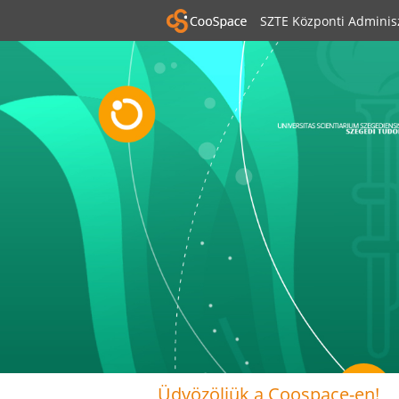
SZTE Központi Adminis
Üdvözöljük a Coospace-en!