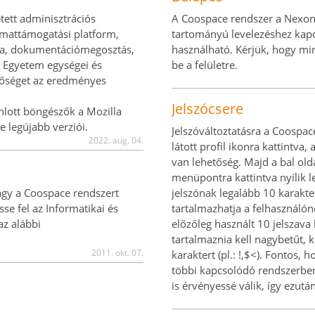
ett adminisztrációs
A Coospace rendszer a Nexon-
amattámogatási platform,
tartományú levelezéshez kapot
ka, dokumentációmegosztás,
használható. Kérjük, hogy min
z Egyetem egységei és
be a felületre.
etőséget az eredményes
Jelszócsere
nlott böngészők a Mozilla
e legújabb verziói.
Jelszóváltoztatásra a Coospac
2022. aug. 04.
látott profil ikonra kattintva
van lehetőség. Majd a bal old
menüpontra kattintva nyílik l
agy a Coospace rendszert
jelszónak legalább 10 karakt
sse fel az Informatikai és
tartalmazhatja a felhasználóne
az alábbi
előzőleg használt 10 jelszava
tartalmaznia kell nagybetűt, k
2011. okt. 07.
karaktert (pl.: !,$<). Fontos, 
többi kapcsolódó rendszerben
is érvényessé válik, így ezután