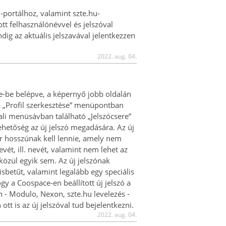
portálhoz, valamint szte.hu-
t felhasználónévvel és jelszóval
dig az aktuális jelszavával jelentkezzen
2022. aug. 04.
e-be belépve, a képernyő jobb oldalán
, a „Profil szerkesztése” menüpontban
ali menüsávban található „Jelszócsere”
ehetőség az új jelszó megadására. Az új
er hosszúnak kell lennie, amely nem
vét, ill. nevét, valamint nem lehet az
 közül egyik sem. Az új jelszónak
isbetűt, valamint legalább egy speciális
hogy a Coospace-en beállított új jelszó a
 - Modulo, Nexon, szte.hu levelezés -
 ott is az új jelszóval tud bejelentkezni.
2022. aug. 04.